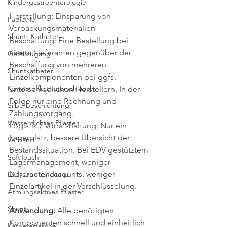
Kindergastroenterologie
Herstellung: Einsparung von 
Pädiatrie
Verpackungsmaterialien
Shunt- Katheter
Beschaffung: Eine Bestellung bei 
einem Lieferanten gegenüber der 
Gefäßzugang
Beschaffung von mehreren 
Shuntkatheter
Einzelkomponenten bei ggfs. 
Kunststoffkatheterschlauch
unterschiedlichen Herstellern. In der 
Folge nur eine Rechnung und 
Silberbeschichtung
Zahlungsvorgang.
Wasserdichtes Pflaster
Logistik / Vorratshaltung: Nur ein 
Lagerplatz, bessere Übersicht der 
Verband
Bestandssituation. Bei EDV gestütztem 
SoftTouch
Lagermanagement, weniger 
Lieferantenaccounts, weniger 
Dialysebehandlung
Einzelartikel in der Verschlüsselung.
Atmungsaktives Pflaster
Shunt
Anwendung:
 Alle benötigten 
Komponenten schnell und einheitlich 
Kathetertasche