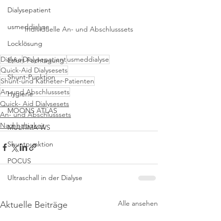
Dialysepatient
usmeddialyse
Individuelle An- und Abschlusssets
Locklösung
Dialyse
Dialysepatient
usmeddialyse
Erfurt Fachtagung
Quick-Aid Dialysesets
Shunt-Punktion
Shunt-und Katheter-Patienten
An-und Abschlusssets
Hygiene
Quick- Aid Dialysesets
MOONS ATLAS
An- und Abschlusssets
Nachhaltigkeit
MULTIMA WS
Shuntpunktion
POCUS
Ultraschall in der Dialyse
Alle ansehen
Aktuelle Beiträge