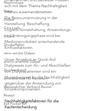
Nephrologie
sich mit dem Thema Nachhaltigkeit 
Niere
intensiv auseinandersetzen. 
Die Ressourcennutzung in der 
Dialyse
Herstellung, Beschaffung, 
Citra Lock
Logistik/Vorratshaltung, Anwendungs- 
und Entsorgungsphase sind bei 
C Lock
Medizinprodukten entscheidende 
Druckpflaster
Einflussfaktoren.
veno-venöse Dialyse
Unser Angebot an Quick-Aid 
arterio-arterielle Dialyse
Dialysesets zum An- und Abschließen 
Druckverband
von Dialysepatienten sind ein 
Musterbeispiel für die Nachhaltigkeit 
zentralvenöse HD-Kathetern
gegenüber der Anwendung von 
Wasserdichter Verband-Beutel
Einzelkomponenten.
Rezept
Nachhaltigkeitsfaktoren für die 
Exit Pocket WP
Kaufentscheidung