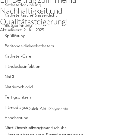
Katheterlocklösung
Nachhaltigkeit und
Kathetertasche wasserdicht
Qualitätssteigerung!
Blutgerinnung
Aktualisiert:
2. Juli 2025
Spüllösung
Peritonealdialysekatheters
Katheter-Care
Händedesinfektion
NaCl
Natriumchlorid
Fertigspritzen
Hämodialyse
Quick-Aid Dialysesets 
Handschuhe
Der Druck nimmt zu: 
Nitril Untersuchungshandschuhe
Unternehmen und Betreiber müssen 