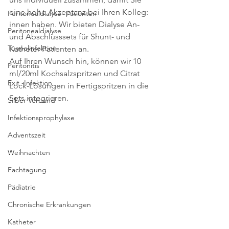
eine hohe Akzeptanz bei Ihren Kolleg: 
Peritonealdialyse- Patienten
innen haben. Wir bieten Dialyse An- 
Peritonealdialyse
und Abschlusssets für Shunt- und 
Tunnelinfektion
Katheter-Patienten an.
Auf Ihren Wunsch hin, können wir 10 
Peritonitis
ml/20ml Kochsalzspritzen und Citrat 
Exit -Infektion
Lock-Lösungen in Fertigspritzen in die 
Sets integrieren.
Silber-Verband
Infektionsprophylaxe
Adventszeit
Weihnachten
Fachtagung
Pädiatrie
Chronische Erkrankungen
Katheter