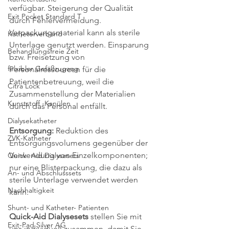
verfügbar. Steigerung der Qualität 
Exit Pocket Standard T
durch Fehlervermeidung. 
Verpackungsmaterial kann als sterile 
Katheterverband
Unterlage genutzt werden. Einsparung 
Behandlungsfreie Zeit
bzw. Freisetzung von 
felxibler Gefäßzugang
Personalressourcen für die 
Patientenbetreuung, weil die 
Citra Lock
Zusammenstellung der Materialien 
Kunststoff -Kanülen
durch das Personal entfällt.
Dialysekatheter
Entsorgung:
 Reduktion des 
ZVK-Katheter
Entsorgungsvolumens gegenüber der 
Verwendung von Einzelkomponenten; 
Quick- Aid Dialysesets
nur eine Blisterpackung, die dazu als 
An- und Abschlusssets
sterile Unterlage verwendet werden 
Nachhaltigkeit
kann.
Shunt- und Katheter- Patienten
Quick-Aid Dialysesets
 stellen Sie mit 
Exit-Pad Silver AG
uns individuell zusammen, damit Sie 