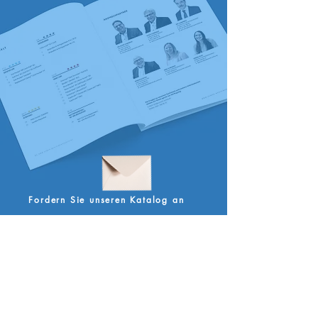
Fordern Sie unseren Katalog an
USMED MEDIZINPRODUKTE E.K.
BUNTE BERNA 31
D- 34123 KASSEL