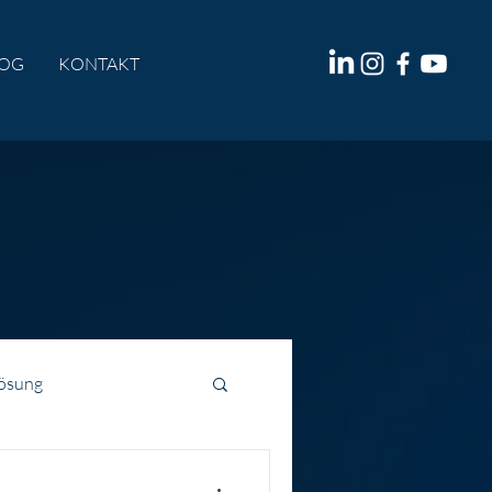
LOG
KONTAKT
lösung
chlorid