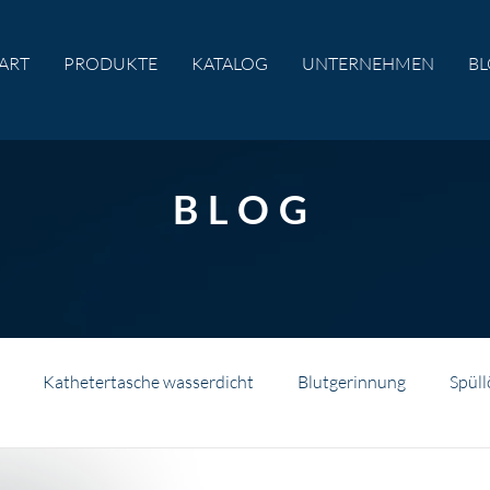
ART
PRODUKTE
KATALOG
UNTERNEHMEN
B
BLOG
Kathetertasche wasserdicht
Blutgerinnung
Spül
Katheter-Care
Händedesinfektion
NaCl
Natrium