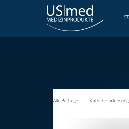
ST
Alle Beiträge
Katheterlocklösung
Peritonealdialysekatheters