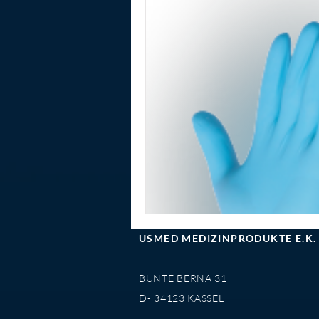
Fertigspritzen
Hämodialys
Dialyse
Citra Lock
C L
Druckverband
zentralvenö
Kindergastroenterologie
Pä
USMED MEDIZINPRODUKTE E.K.
BUNTE BERNA 31
D- 34123 KASSEL