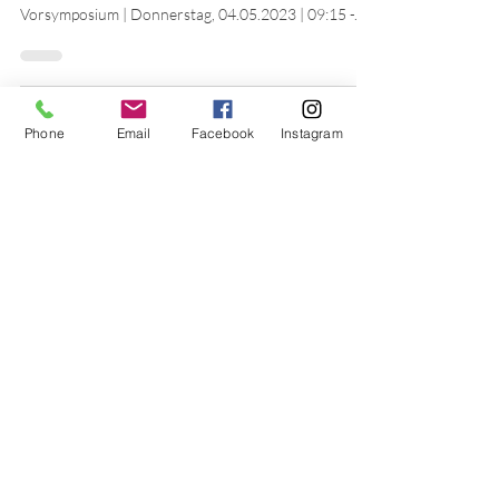
6. Apr. 2023
Phone
Email
Facebook
Instagram
VERANSTALTUNG
31. Erfurter Dialysefachtagung Kaisersaal -
Futterstr. 15/16,99084 Erfurt SAVE THE DATE
Vorsymposium | Donnerstag, 04.05.2023 | 09:15 -...