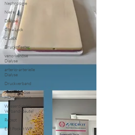
Nephrologie
Niere
Dialyse
Citra Lock
C Lock
Druckpflaster
veno-venöse
Dialyse
arterio-arterielle
Dialyse
Druckverband
zentralvenöse
HD-Kathetern
Wasserdichter
Verband-Beutel
Rezept
Exit Pocket WP