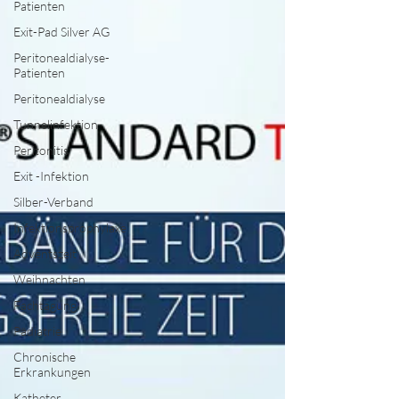
Patienten
Exit-Pad Silver AG
Peritonealdialyse-
Patienten
Peritonealdialyse
Tunnelinfektion
Peritonitis
Exit -Infektion
Silber-Verband
Infektionsprophylaxe
Adventszeit
Weihnachten
Fachtagung
Pädiatrie
Chronische
Erkrankungen
Katheter