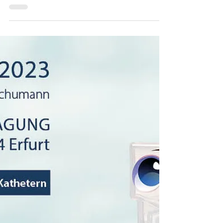
Es ist so weit, die neuen Größen
Exit Pocket WP Verband-Beutel
sind verfügbar!
Zwei neue Größen sind nun über uns erhältlich Die
beiden Größen sind besonders für unsere kleinen
Menschen geeignet. Das heißt auch für...