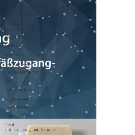
Alle Beiträge
Katheterlocklösung
Kathetertasche
wasserdicht
Blutgerinnung
Spüllösung
Peritonealdialysekatheters
Katheter-Care
Händedesinfektion
NaCl
Natriumchlorid
Fertigspritzen
Hämodialyse
Handschuhe
Nitril
Untersuchungshandschuhe