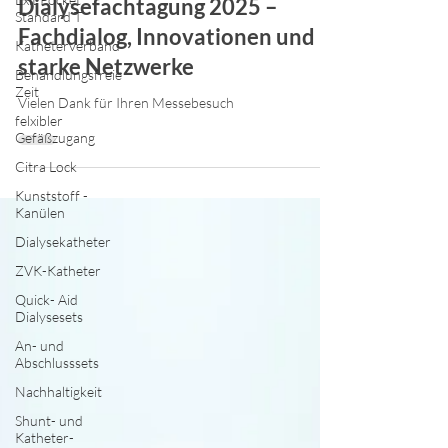
Rückblick: 33. Erfurter
Standard T
Dialysefachtagung 2025 –
Katheterverband
Fachdialog, Innovationen und
Behandlungsfreie
Zeit
starke Netzwerke
felxibler
Vielen Dank für Ihren Messebesuch
Gefäßzugang
Citra Lock
Kunststoff -
Kanülen
Dialysekatheter
ZVK-Katheter
Quick- Aid
Dialysesets
An- und
Abschlusssets
Nachhaltigkeit
Shunt- und
Katheter-