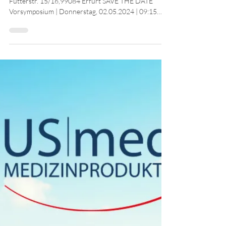
Vorsymposium anlässlich der
32. Erfurter Dialysefachtagung
32. Erfurter Dialysefachtagung Kaisersaal -
Futterstr. 15/16,99084 Erfurt SAVE THE DATE
Vorsymposium | Donnerstag, 02.05.2024 | 09:15
Uhr...