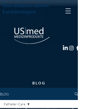
Was können unsere
Locklösungen
BLOG
BLOG
Katheter-Care