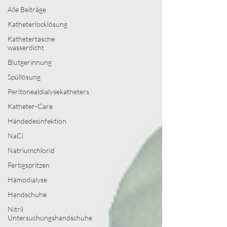
Alle Beiträge
Katheterlocklösung
Kathetertasche
wasserdicht
Blutgerinnung
Spüllösung
Peritonealdialysekatheters
Katheter-Care
Händedesinfektion
NaCl
Natriumchlorid
Fertigspritzen
Hämodialyse
Handschuhe
Nitril
Untersuchungshandschuhe