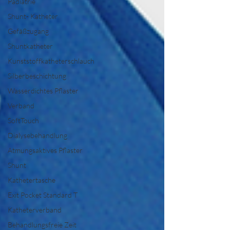
Pädiatrie
Shunt- Katheter
Gefäßzugang
Shuntkatheter
Kunststoffkatheterschlauch
Silberbeschichtung
Wasserdichtes Pflaster
Verband
SoftTouch
Dialysebehandlung
Atmungsaktives Pflaster
Shunt
Kathetertasche
Exit Pocket Standard T
Katheterverband
Behandlungsfreie Zeit