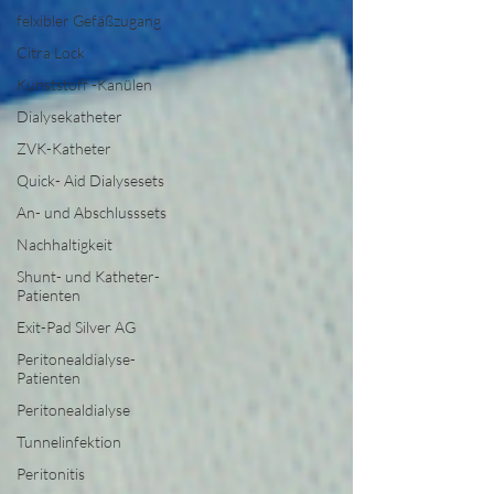
felxibler Gefäßzugang
Citra Lock
Kunststoff -Kanülen
Dialysekatheter
ZVK-Katheter
Quick- Aid Dialysesets
An- und Abschlusssets
Nachhaltigkeit
Shunt- und Katheter-
Patienten
Exit-Pad Silver AG
Peritonealdialyse-
Patienten
Peritonealdialyse
Tunnelinfektion
Peritonitis