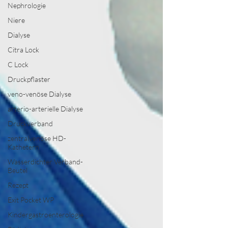
Nephrologie
Niere
Dialyse
Citra Lock
C Lock
Druckpflaster
veno-venöse Dialyse
arterio-arterielle Dialyse
Druckverband
zentralvenöse HD-
Kathetern
Wasserdichter Verband-
Beutel
Rezept
Exit Pocket WP
Kindergastroenterologie