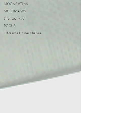
MOONS ATLAS
MULTIMA WS
Shuntpunktion
POCUS
Ultraschall in der Dialyse