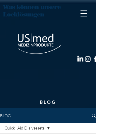
Was können unsere
Locklösungen
BLOG
BLOG
Quick- Aid Dialysesets