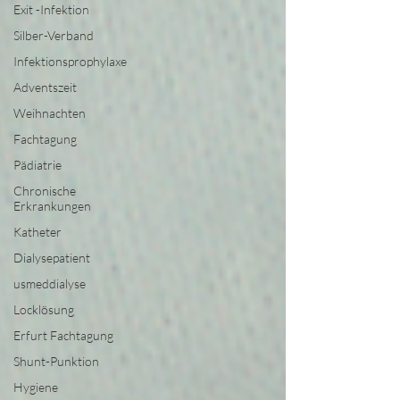
Exit -Infektion
Silber-Verband
Infektionsprophylaxe
Adventszeit
Weihnachten
Fachtagung
Pädiatrie
Chronische
Erkrankungen
Katheter
Dialysepatient
usmeddialyse
Locklösung
Erfurt Fachtagung
Shunt-Punktion
Hygiene