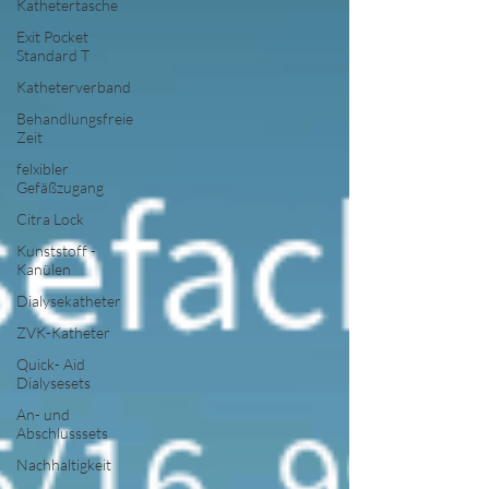
Kathetertasche
Exit Pocket
Standard T
Katheterverband
Behandlungsfreie
Zeit
felxibler
Gefäßzugang
Citra Lock
Kunststoff -
Kanülen
Dialysekatheter
ZVK-Katheter
Quick- Aid
Dialysesets
An- und
Abschlusssets
Nachhaltigkeit