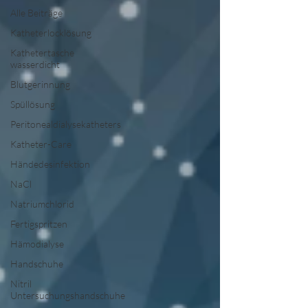
Alle Beiträge
Katheterlocklösung
Kathetertasche
wasserdicht
Blutgerinnung
Spüllösung
Peritonealdialysekatheters
Katheter-Care
Händedesinfektion
NaCl
Natriumchlorid
Fertigspritzen
Hämodialyse
Handschuhe
Nitril
Untersuchungshandschuhe