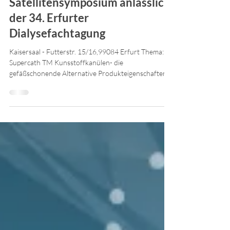
Satellitensymposium anlässlich
der 34. Erfurter
Dialysefachtagung
Kaisersaal - Futterstr. 15/16,99084 Erfurt Thema:
Supercath TM Kunsstoffkanülen- die
gefäßschonende Alternative Produkteigenschaften –
Indikationen – Handhabung bei Punktion und
Fixierung Ultraschallgestützte Punktion –
Selbstpunktion Referentin: Fr. Stefanie Kusch,
Greifswald Save the date Donnerstag, 07.05.2026 |
09:15 Uhr | Salon Paganini Einladung Erfurter
Dialysefachtagung Liebe Pflegekräfte, Techniker und
Ärzte, die USmed-Medizinprodukte e. K. und unser
Kooperationspart