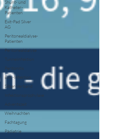
Shunt- und
Katheter-
Patienten
Exit-Pad Silver
AG
Peritonealdialyse-
Patienten
Peritonealdialyse
Tunnelinfektion
Peritonitis
Exit -Infektion
Silber-Verband
Infektionsprophylaxe
Adventszeit
Weihnachten
Fachtagung
Pädiatrie