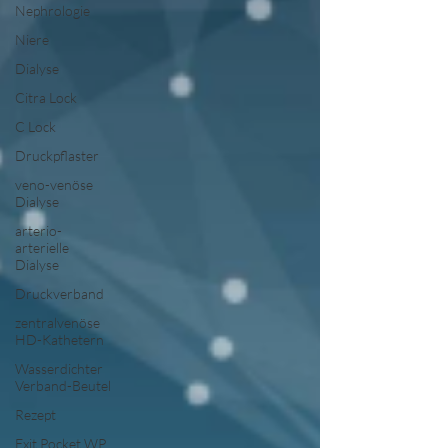
Nephrologie
Niere
Dialyse
Citra Lock
C Lock
Druckpflaster
veno-venöse
Dialyse
arterio-
arterielle
Dialyse
Druckverband
zentralvenöse
HD-Kathetern
Wasserdichter
Verband-Beutel
Rezept
Exit Pocket WP