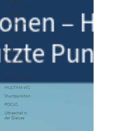
Chronische
Erkrankungen
Katheter
Dialysepatient
usmeddialyse
Locklösung
Erfurt
Fachtagung
Shunt-Punktion
Hygiene
MOONS ATLAS
MULTIMA WS
Shuntpunktion
POCUS
Ultraschall in
der Dialyse