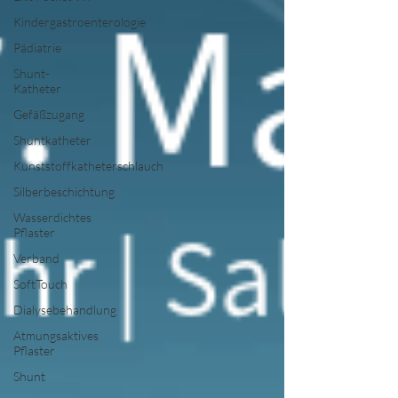
Kindergastroenterologie
Pädiatrie
Shunt-
Katheter
Gefäßzugang
Shuntkatheter
Kunststoffkatheterschlauch
Silberbeschichtung
Wasserdichtes
Pflaster
Verband
SoftTouch
Dialysebehandlung
Atmungsaktives
Pflaster
Shunt