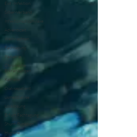
Exit -Infektion
Silber-Verband
Infektionsprophylaxe
Adventszeit
Weihnachten
Fachtagung
Pädiatrie
Chronische
Erkrankungen
Katheter
Dialysepatient
usmeddialyse
Locklösung
Erfurt Fachtagung
Shunt-Punktion
Hygiene