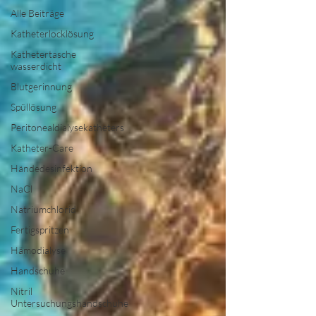
Alle Beiträge
Katheterlocklösung
Kathetertasche
wasserdicht
Blutgerinnung
Spüllösung
Peritonealdialysekatheters
Katheter-Care
Händedesinfektion
NaCl
Natriumchlorid
Fertigspritzen
Hämodialyse
Handschuhe
Nitril
Untersuchungshandschuhe