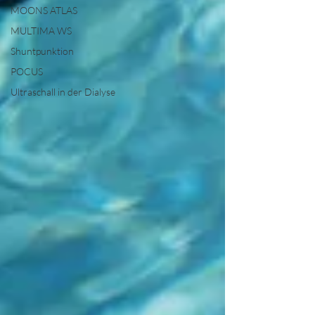
MOONS ATLAS
MULTIMA WS
Shuntpunktion
POCUS
Ultraschall in der Dialyse