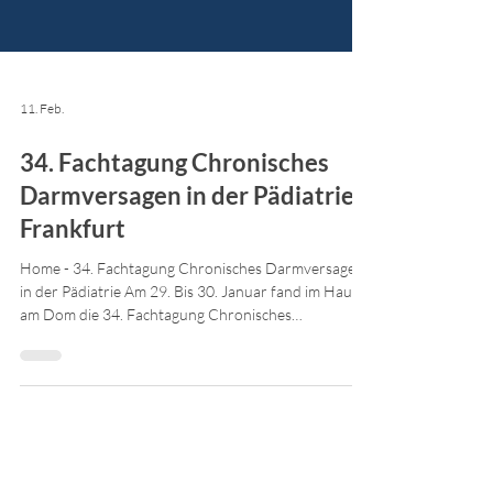
11. Feb.
34. Fachtagung Chronisches
Darmversagen in der Pädiatrie,
Frankfurt
Home - 34. Fachtagung Chronisches Darmversagen
in der Pädiatrie Am 29. Bis 30. Januar fand im Haus
am Dom die 34. Fachtagung Chronisches
Darmversagen in der Pädiatrie, in Frankfurt/Main
statt. Veranstalter war die AG Chronisches
Darmversagen im Rahmen der GPGE Akademie. Am
Donnerstag startete die Veranstaltung mit 3
Gruppenarbeiten zu den Themen parenterale
Ernährung, Behandlung mit Teduglutid und