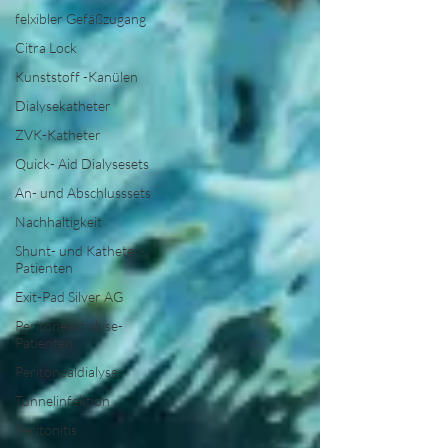
felxibler Gefäßzugang
Citra Lock
Kunststoff -Kanülen
Dialysekatheter
ZVK-Katheter
Quick- Aid Dialysesets
An- und Abschlusssets
Nachhaltigkeit
Shunt- und Katheter-
Patienten
Exit-Pad Silver AG
Peritonealdialyse-
Patienten
Peritonealdialyse
Tunnelinfektion
Peritonitis