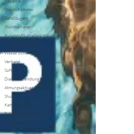
Pädiatrie
Shunt- Katheter
Gefäßzugang
Shuntkatheter
Kunststoffkatheterschlauch
Silberbeschichtung
Wasserdichtes Pflaster
Verband
SoftTouch
Dialysebehandlung
Atmungsaktives Pflaster
Shunt
Kathetertasche
Exit Pocket Standard T
Katheterverband
Behandlungsfreie Zeit