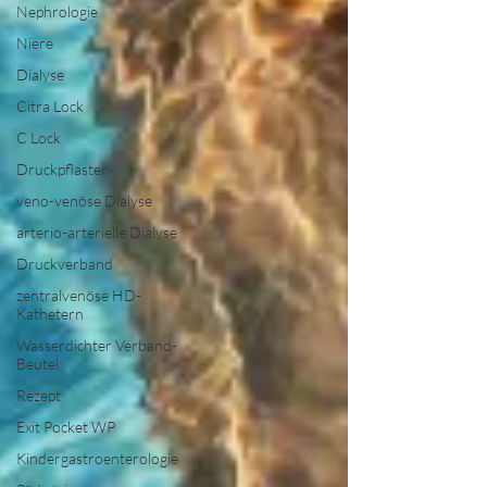
Nephrologie
Niere
Dialyse
Citra Lock
C Lock
Druckpflaster
veno-venöse Dialyse
arterio-arterielle Dialyse
Druckverband
zentralvenöse HD-
Kathetern
Wasserdichter Verband-
Beutel
Rezept
Exit Pocket WP
Kindergastroenterologie